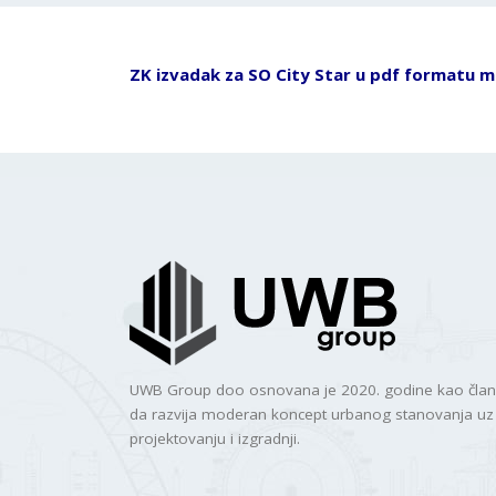
ZK izvadak za SO City Star u pdf formatu m
UWB Group doo osnovana je 2020. godine kao članic
da razvija moderan koncept urbanog stanovanja uz 
projektovanju i izgradnji.