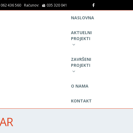
 062 436 560
Računov:
035 320 041
NASLOVNA
AKTUELNI
PROJEKTI
ZAVRŠENI
PROJEKTI
O NAMA
KONTAKT
TAR