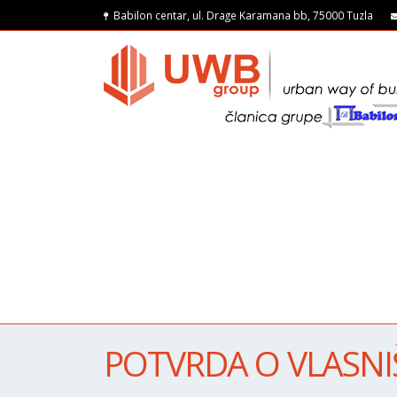
Babilon centar, ul. Drage Karamana bb, 75000 Tuzla
POTVRDA O VLASNIŠ