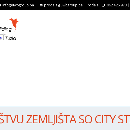
info@uwbgroup.ba
prodaja@uwbgroup.ba
Prodaja:
062 425 973 |
TVU ZEMLJIŠTA SO CITY S