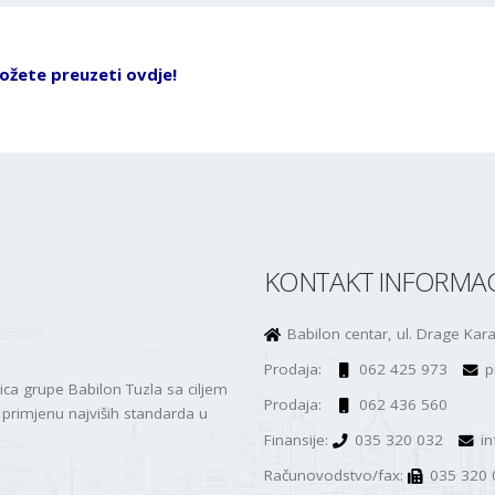
ožete preuzeti ovdje!
KONTAKT INFORMAC
Babilon centar, ul. Drage Kar
Prodaja:
062 425 973
p
a grupe Babilon Tuzla sa ciljem
Prodaja:
062 436 560
primjenu najviših standarda u
Finansije:
035 320 032
i
Računovodstvo/fax:
035 320 