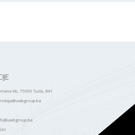
IJE
amana bb, 75000 Tuzla, BiH
rodaja@uwbgroup.ba
nfo@uwbgroup.ba
041