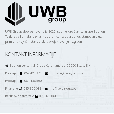
UWB Group doo osnovana je 2020. godine kao članica grupe Babilon
Tuzla sa ciljem da razvija moderan koncept urbanog stanovanja uz
primjenu najviših standarda u projektovanju i izgradnji.
KONTAKT INFORMACIJE
Babilon centar, ul. Drage Karamana bb, 75000 Tuzla, BiH
Prodaja:
062 425 973
prodaja@uwbgroup.ba
Prodaja:
062 436 560
Finansije:
035 320 032
info@uwbgroup.ba
Računovodstvo/fax:
035 320 041